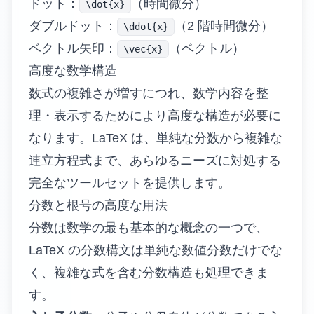
ドット：
（時間微分）
\dot{x}
ダブルドット：
（2 階時間微分）
\ddot{x}
ベクトル矢印：
（ベクトル）
\vec{x}
高度な数学構造
数式の複雑さが増すにつれ、数学内容を整
理・表示するためにより高度な構造が必要に
なります。LaTeX は、単純な分数から複雑な
連立方程式まで、あらゆるニーズに対処する
完全なツールセットを提供します。
分数と根号の高度な用法
分数は数学の最も基本的な概念の一つで、
LaTeX の分数構文は単純な数値分数だけでな
く、複雑な式を含む分数構造も処理できま
す。