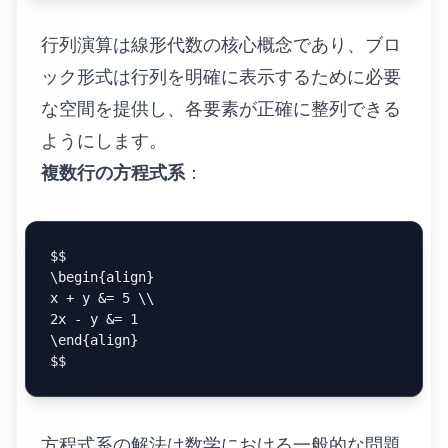
行列演算は線形代数の核心概念であり、ブロ
ック形式は行列を明確に表示するために必要
な空間を提供し、各要素が正確に整列できる
ようにします。
複数行の方程式系
：
$$

\begin{align}

x + y &= 5 \\

2x - y &= 1

\end{align}

方程式系の解法は数学における一般的な問題