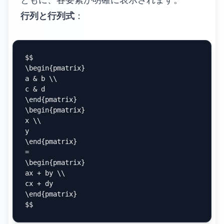
行列と行列式
：
$$

\begin{pmatrix}

a & b \\

c & d

\end{pmatrix}

\begin{pmatrix}

x \\

y

\end{pmatrix}

=

\begin{pmatrix}

ax + by \\

cx + dy

\end{pmatrix}
