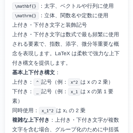
：太字、ベクトルや行列に使用
\mathbf{}
：立体、関数名や定数に使用
\mathrm{}
上付き・下付き文字と装飾記号
上付き・下付き文字は数式で最も頻繁に使用
される要素で、指数、添字、微分等重要な概
念を表現します。LaTeX は柔軟で強力な上下
付き構文を提供します。
基本上下付き構文
：
上付き：
記号（例：
は x の 2 乗）
^
x^2
下付き：
記号（例：
は x の第 1 要
_
x_1
素）
同時使用：
は x₁ の 2 乗
x_1^2
複雑な上下付き
：上付き・下付き文字が複数
文字を含む場合、グループ化のために中括弧