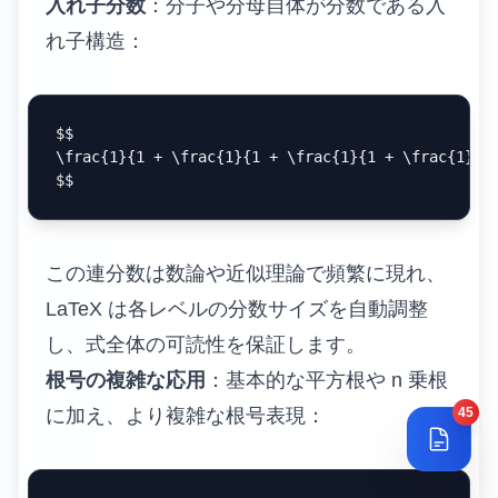
入れ子分数
：分子や分母自体が分数である入
れ子構造：
$$

\frac{1}{1 + \frac{1}{1 + \frac{1}{1 + \frac{1}{x}
この連分数は数論や近似理論で頻繁に現れ、
LaTeX は各レベルの分数サイズを自動調整
し、式全体の可読性を保証します。
根号の複雑な応用
：基本的な平方根や n 乗根
45
に加え、より複雑な根号表現：