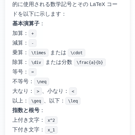
的に使用される数学記号とその LaTeX コー
ドを以下に示します：
基本演算子
：
加算：
+
減算：
-
乗算：
または
\times
\cdot
除算：
または分数
\div
\frac{a}{b}
等号：
=
不等号：
\neq
大なり：
、小なり：
>
<
以上：
、以下：
\geq
\leq
指数と根号
：
上付き文字：
x^2
下付き文字：
x_1