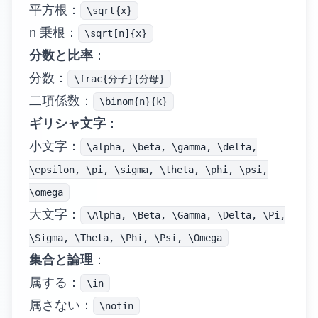
平方根：
\sqrt{x}
n 乗根：
\sqrt[n]{x}
分数と比率
：
分数：
\frac{分子}{分母}
二項係数：
\binom{n}{k}
ギリシャ文字
：
小文字：
\alpha, \beta, \gamma, \delta,
\epsilon, \pi, \sigma, \theta, \phi, \psi,
\omega
大文字：
\Alpha, \Beta, \Gamma, \Delta, \Pi,
\Sigma, \Theta, \Phi, \Psi, \Omega
集合と論理
：
属する：
\in
属さない：
\notin