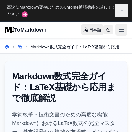
Skip to main content
高速なMarkdown変換のためのChrome拡張機能を試してく
閉じ
ださい
ToMarkdown
日本語
打开
ホーム
🏠
📚
Markdown数式完全ガイド：LaTeX基礎から応用まで徹底解説
完全なMARKDOWNガイド
Markdown構文ガイド
Markdown数式完全ガイ
完全なMarkdownテーブルガイド
ド：LaTeX基礎から応用ま
完全なMarkdownガイド
で徹底解説
すべてのガイドを表示
→
学術執筆・技術文書のための高度な機能：
フォーマット変換ツール
MarkdownにおけるLaTeX数式の完全マスタ
🔄
ー。基本記号から複雑な方程式、インライン
HTMLからMarkdown