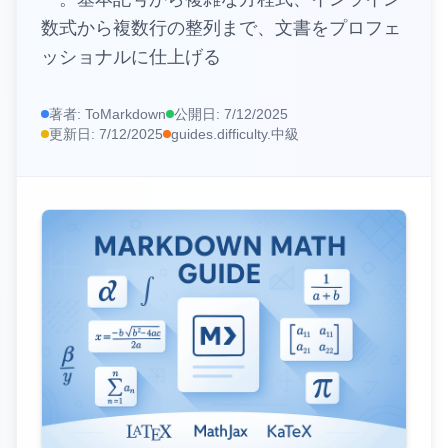
数式から複数行の整列まで、文書をプロフェ
📊
HTMLテーブルからMarkdown
ッショナルに仕上げる
🌐
URLからMarkdown
著者:
ToMarkdown
公開日:
7/12/2025
📄
PDFからMarkdown
更新日:
7/12/2025
guides.difficulty.中級
https://www.tomarkdown.orghttps://www.tomarkdown.org/
エディターとユーティリティ
✏️
Markdownエディター
👁️
Markdownビューワー
🎨
Markdownポスター
外部ツール
🧮
計算機
🗜️
圧縮ツール