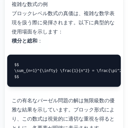
複雑な数式の例
ブロックレベル数式の真価は、複雑な数学表
現を扱う際に発揮されます。以下に典型的な
使用場面を示します：
積分と総和
：
$$

\sum_{n=1}^{\infty} \frac{1}{n^2} = \frac{\pi^2}{6
この有名なバーゼル問題の解は無限級数の優
雅な結果を示しています。ブロック形式によ
り、この数式は視覚的に適切な重視を得ると
ともに、各要素が明確に表示されます。