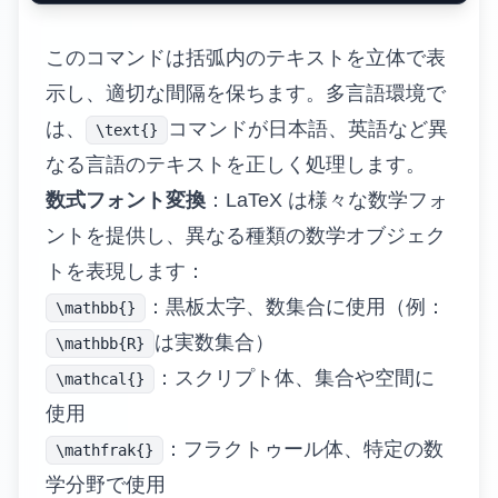
このコマンドは括弧内のテキストを立体で表
示し、適切な間隔を保ちます。多言語環境で
は、
コマンドが日本語、英語など異
\text{}
なる言語のテキストを正しく処理します。
数式フォント変換
：LaTeX は様々な数学フォ
ントを提供し、異なる種類の数学オブジェク
トを表現します：
：黒板太字、数集合に使用（例：
\mathbb{}
は実数集合）
\mathbb{R}
：スクリプト体、集合や空間に
\mathcal{}
使用
：フラクトゥール体、特定の数
\mathfrak{}
学分野で使用