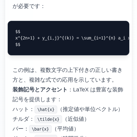
が必要です：
$$

x^{2n+1} + y_{i,j}^{(k)} = \sum_{i=1}^{n} a_i x^i

この例は、複数文字の上下付きの正しい書き
方と、複雑な式での応用を示しています。
装飾記号とアクセント
：LaTeX は豊富な装飾
記号を提供します：
ハット：
（推定値や単位ベクトル）
\hat{x}
チルダ：
（近似値）
\tilde{x}
バー：
（平均値）
\bar{x}