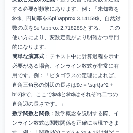
する必要が頻繁にあります。例：「未知数を
$x$、円周率を$\pi \approx 3.14159$、自然対
数の底を$e \approx 2.71828$とする。」この
使い方により、変数定義がより明確かつ専門
的になります。
簡単な演算式
：テキスト中に計算過程を示す
必要がある場合、インライン数式が非常に有
用です。例：「ピタゴラスの定理によれば、
直角三角形の斜辺の長さは$c = \sqrt{a^2 +
b^2}$で、ここで$a$と$b$はそれぞれ二つの
直角辺の長さです。」
数学関数と関係
：数学概念を説明する際、イ
ンライン数式は関数関係を正確に表現できま
す。例：「関数$f(x) = x^2 + 2x + 1$は$f(x) =