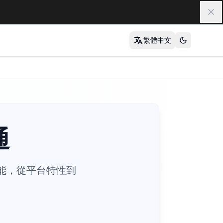
關
繁體中文
通
階功能，從平台特性到
own完整指南, markdown參考手冊, markdown大全, markdown