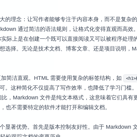
单而强大的理念：让写作者能够专注于内容本身，而不是复
rkdown 通过简洁的语法规则，让格式化变得直观而高效
档时，你实际上是在创建一个既可以直接阅读又可以被程序处
的理想选择。无论是技术文档、博客文章、还是项目说明，Ma
的语法更加简洁直观。HTML 需要使用复杂的标签结构，如
<h1
可。这种简化不仅提高了写作效率，也降低了学习门槛
文本编辑器相比，Markdown 文件是纯文本格式，这意味着它
题，也不需要特定的软件才能打开和编辑文档。
几个显著优势。首先是版本控制友好性。由于 Markdown 
够轻松跟踪文档的变更历史。