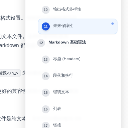
输出格式多样性
10
杂的格式设置。传统的文档编辑器往往
未来保障性
。
11
理的文本文件。这种双重特性使得
Markdown 基础语法
12
rkdown 都能提供一致且专业的格式
标题 (Headers)
13
来创建标题，而
>标题</h1>
段落和换行
14
。
们具有更好的兼容性和持久性。你不需要担
强调文本
15
列表
16
文件是纯文本，它们可以很好地与 Git
链接
17