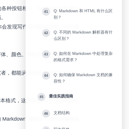
各种按钮相比，Markdown 的语法
Q: Markdown 和 HTML 有什么区
41
档。
别？
，你会发现写作变得更加流畅。你不再
Q: 不同的 Markdown 解析器有什
42
么区别？
Q: 如何在 Markdown 中处理复杂
字体、颜色、间距等视觉元素，而忽
43
的格式需求？
究者，都能从这种专注于内容的写作
Q: 如何确保 Markdown 文档的兼
44
容性？
最佳实践指南
45
纯文本格式，这意味着它们可以在任何
文档结构
46
rkdown 编辑器，从代码编辑器