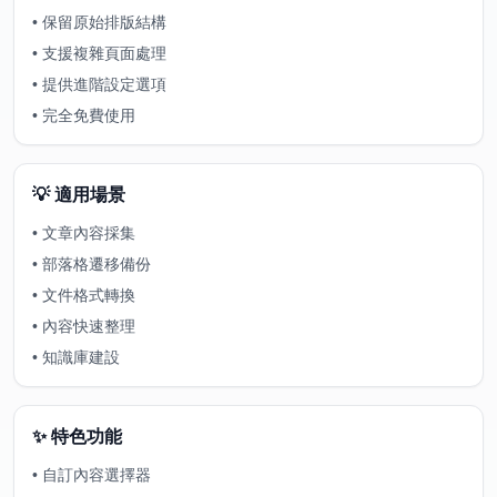
•
保留原始排版結構
•
支援複雜頁面處理
•
提供進階設定選項
•
完全免費使用
💡 適用場景
•
文章內容採集
•
部落格遷移備份
•
文件格式轉換
•
內容快速整理
•
知識庫建設
✨ 特色功能
•
自訂內容選擇器