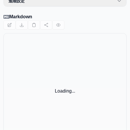
進階設定
📊
HTML表格轉Markdown
🌐
URL轉Markdown
Markdown
📄
PDF轉Markdown
編輯器與實用工具
✏️
Markdown 編輯器
👁️
Markdown檢視器
🎨
Markdown海報
Loading...
外部工具
🧮
計算器
🗜️
壓縮器