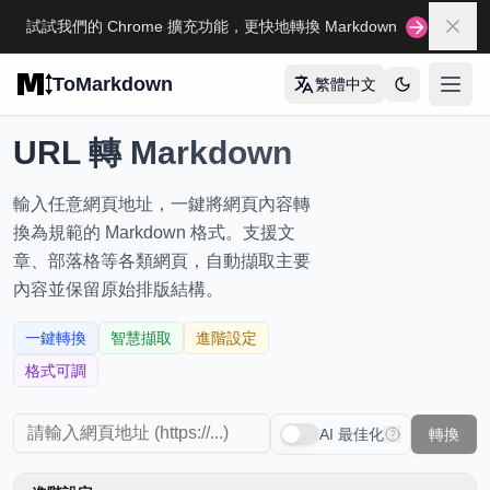
Skip to main content
試試我們的 Chrome 擴充功能，更快地轉換 Markdown
關閉
ToMarkdown
繁體中文
打开
首頁
URL 轉 Markdown
完整的 MARKDOWN 指南
輸入任意網頁地址，一鍵將網頁內容轉
Markdown 語法指南
換為規範的 Markdown 格式。支援文
章、部落格等各類網頁，自動擷取主要
完整的 Markdown 表格指南
內容並保留原始排版結構。
完整的 Markdown 指南
一鍵轉換
智慧擷取
進階設定
查看所有指南
→
格式可調
格式轉換工具
AI 最佳化
轉換
🔄
HTML轉Markdown