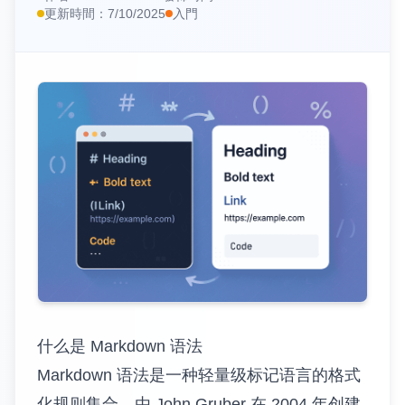
📊
HTML表格轉Markdown
更新時間：
7/10/2025
入門
https://www.tomarkdown.orghttps://www.tomarkdown.org/
🌐
URL轉Markdown
📄
PDF轉Markdown
編輯器與實用工具
✏️
Markdown 編輯器
👁️
Markdown檢視器
🎨
Markdown海報
外部工具
🧮
計算器
什么是 Markdown 语法
🗜️
壓縮器
Markdown 语法是一种轻量级标记语言的格式
化规则集合，由 John Gruber 在 2004 年创建