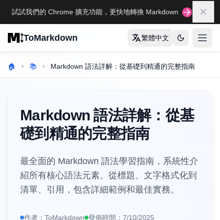
Skip to main content
試試我們的 Chrome 擴充功能，更快地轉換 Markdown
關閉
ToMarkdown
繁體中文
打开
首頁
🏠
📚
Markdown 語法詳解：從基礎到精通的完整指南
完整的 MARKDOWN 指南
Markdown 語法指南
Markdown 語法詳解：從基
完整的 Markdown 表格指南
礎到精通的完整指南
完整的 Markdown 指南
最全面的 Markdown 語法學習指南，系統性介
查看所有指南
→
紹所有核心語法元素。從標題、文字格式化到
清單、引用，包含詳細範例和最佳實務。
格式轉換工具
🔄
HTML轉Markdown
作者：
ToMarkdown
發佈時間：
7/10/2025