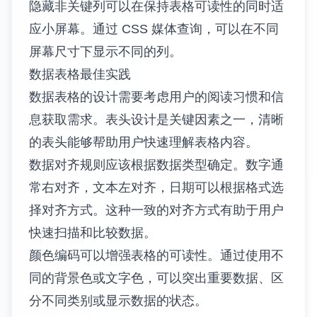
</
tr
>
<
tr
>
<
td
style
=
"border: 1px solid #ddd; padding: 8
<
td
style
=
"border: 1px solid #ddd; padding: 8
</
tr
>
</
table
>
响应式表格设计
在移动设备普及的今天，响应式表格设计变得
越来越重要。传统的表格在小屏幕上往往难以
阅读，需要特殊的处理方式。
水平滚动是最简单的解决方案。通过将表格包
装在一个可滚动的容器中，用户可以在小屏幕
上水平滚动查看完整的表格内容。