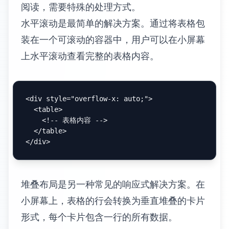
</
table
>
嵌套表格虽然不常用，但在某些复杂的数据展
示场景中非常有用。可以在表格单元格内嵌入
另一个完整的表格结构，实现层次化的数据组
织。
表格样式定制是提升表格视觉效果的重要手
段。通过内联 CSS 或者外部样式表，可以控
制表格的颜色、边框、间距等视觉属性。
<
table
style
=
"border-collapse: collapse; width: 1
<
tr
style
=
"background-color: #f2f2f2;"
>
<
th
style
=
"border: 1px solid #ddd; padding: 8
<
th
style
=
"border: 1px solid #ddd; padding: 8