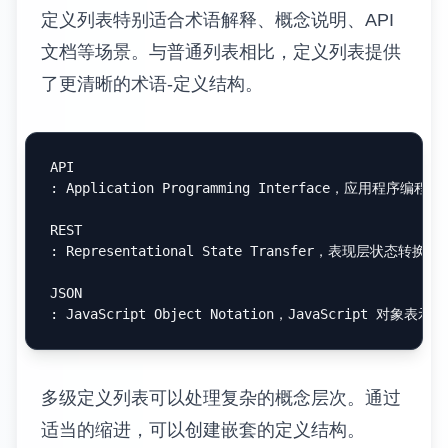
章节创建锚点，然后在需要的地方引用这些锚
点。
如第 [
3.2 节
](
#高级表格技巧
) 所述，表格的响应式设计需要
详细的实现方法请参见 [
实战应用案例
](
#实战应用案例
图表引用需要为每个图表分配唯一的标识符，
然后在文中引用这些标识符。
如图 1 所示，Markdown 的语法层次呈现递进关系。

![
图 1: Markdown 语法进阶矩阵
](
markdown_syntax_matr