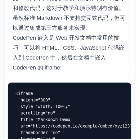
if
 (!user) {

throw
new
Error
(
"用户不存在"
);

    }

const
 isValid = 
await
 bcrypt.
compare
(password
if
 (!isValid) {

throw
new
Error
(
"密码错误"
);

    }

return
generateToken
(user);

  } 
catch
 (error) {

console
.
error
(
"认证失败:"
, error.
message
);

throw
 error;

  }

代码执行结果的展示可以帮助读者理解代码的
实际效果。可以在代码块后添加输出示例或者