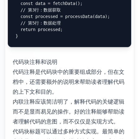
def
fibonacci
(
n
):

if
 n <= 
1
:

return
 n

return
 fibonacci(n - 
1
) + fibonacci(n - 
2
-- SQL 示例
SELECT
  user_id,

COUNT
(
*
) 
as
 order_count,

SUM
(total_amount) 
as
FROM
WHERE
 order_date 
>=
'2024-01-01'
GROUP
BY
ORDER
BY
 total_spent 
DESC
自定义语法高亮主题可以让代码块更好地融入