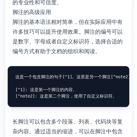
入到 CodePen 中，然后在文档中嵌入
CodePen 的 iframe。
<
iframe
height
=
"300"
style
=
"width: 100%;"
scrolling
=
"no"
title
=
"Markdown Demo"
src
=
"https://codepen.io/example/embed/xyz123?he
frameborder
=
"no"
loading
=
"lazy"
allowtransparency
=
"true"
allowfullscreen
=
"true"
>
</
iframe
>
JSFiddle、CodeSandbox 等平台也提供类似