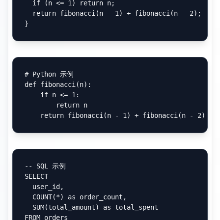
息获取需求。表头设计是关键因素之一，清晰
的表头能够帮助用户快速理解表格内容。
数据对齐规则应该根据数据类型确定。数字通
常右对齐，文本左对齐，日期可以根据格式选
择对齐方式。这种一致的对齐方式有助于用户
快速扫描和比较数据。
颜色编码可以增强表格的可读性。通过使用不
同的背景色或文字色，可以突出重要数据、区
分不同类别或显示数据的状态。
排序和筛选功能虽然需要 JavaScript 支持，但
可以显著提升大型表格的用户体验。可以通过
集成现有的表格库来实现这些功能。
代码块进阶应用
代码块是技术文档中不可或缺的元素，掌握代