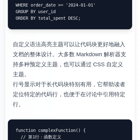
码块的高级应用技巧能够显著提升技术文档的
质量和可读性。
语法高亮优化
语法高亮是代码块最基本也是最重要的功能。
不同的编程语言有不同的语法特点，选择正确
的语言标识符对于代码的可读性至关重要。
// JavaScript 示例
function
fibonacci
(
n
) {

if
 (n <= 
1
) 
return
 n;

return
fibonacci
(n - 
1
) + 
fibonacci
(n - 
2
);

# Python 示例