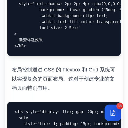
无限可能。通过在 Markdown 中嵌入 HTML
标签和 CSS 样式，可以实现复杂的布局和精
美的视觉效果。
内联样式应用
内联样式是最直接的样式定制方法。通过在
HTML 标签中添加
属性，可以精确控
style
制元素的外观。
<
div
style
=
"background: linear-gradient(135deg, #667e
            color: white; 

            padding: 20px; 

38
            border-radius: 10px; 

            text-align: center;"
>
<
h3
style
=
"margin: 0; font-size: 24px;"
>
重要提示