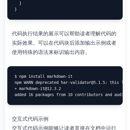
代码块注释和说明
代码注释是代码块中的重要组成部分，但在文
档中，还需要额外的说明来帮助读者理解代码
的上下文和目的。
内联注释应该简洁明了，解释代码的关键逻辑
而不是显而易见的操作。好的注释能够帮助读
者理解代码的意图，而不仅仅是实现方式。
代码块标题可以通过多种方式实现。最简单的
方法是在代码块前添加描述性文字，更高级的
方法是使用支持标题的代码块语法。
async
function
authenticateUser
(
username, passwor
try
 {

const
 user = 
await
User
.
findOne
({ username });