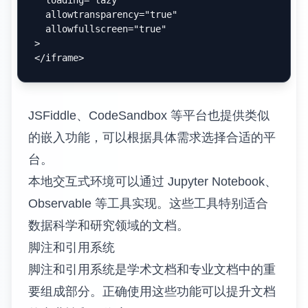
使用特殊的语法来标识输出内容。
$ npm install markdown-it

npm WARN deprecated 
har-validator@5.1.5
: this libr
+ 
markdown-it@12.3.2
added 16 packages from 10 contributors and audite
交互式代码示例
交互式代码示例能够让读者直接在文档中运行
和修改代码，这对于教学和演示特别有价值。
虽然标准 Markdown 不支持交互式代码，但可
以通过集成第三方服务来实现。
CodePen 嵌入是 Web 开发文档中常用的技
巧。可以将 HTML、CSS、JavaScript 代码嵌