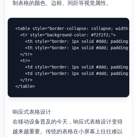
<
table
>
<
tr
>
<
th
colspan
=
"2"
>
合并的标题
</
th
>
<
th
>
普通标题
</
th
>
</
tr
>
<
tr
>
<
td
>
数据1
</
td
>
<
td
>
数据2
</
td
>
<
td
>
数据3
</
td
>
</
tr
>
<
tr
>
<
td
rowspan
=
"2"
>
垂直合并
</
td
>
<
td
>
数据4
</
td
>
<
td
>
数据5
</
td
>
</
tr
>
<
tr
>
<
td
>
数据6
</
td
>
<
td
>
数据7
</
td
>
</
tr
>