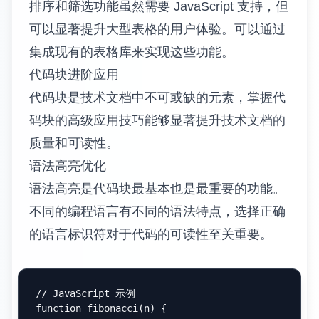
<
div
style
=
"overflow-x: auto;"
>
<
table
>
<!-- 表格内容 -->
</
table
>
</
div
>
堆叠布局是另一种常见的响应式解决方案。在
小屏幕上，表格的行会转换为垂直堆叠的卡片
形式，每个卡片包含一行的所有数据。
隐藏非关键列可以在保持表格可读性的同时适
应小屏幕。通过 CSS 媒体查询，可以在不同
屏幕尺寸下显示不同的列。
数据表格最佳实践
数据表格的设计需要考虑用户的阅读习惯和信