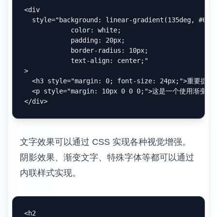
任务列表与项目管理工具的集成可以实现更强
大的功能。许多项目管理平台支持从
Markdown 任务列表导入任务，或者将任务状
态同步到 Markdown 文档中。
对于团队协作中的文档标准化，建议参考我们
的
Markdown 最佳实践
指南，其中包含了详
细的团队协作规范和工作流程设计。
HTML 混合技巧
Markdown 的设计哲学是简单易用，但这种简
单性有时会限制表达能力。HTML 混合技巧允
许用户在保持 Markdown 简洁性的同时，获得
HTML 的强大功能和灵活性[3]。
自定义样式和布局
HTML 与 Markdown 的结合为文档设计提供了