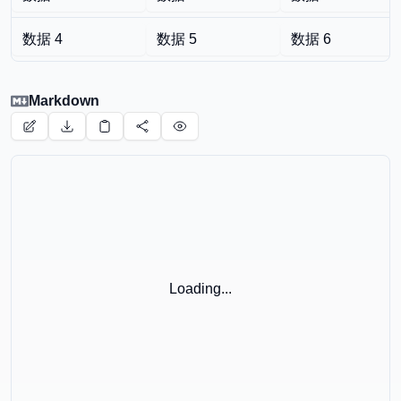
📊
HTML表格转Markdown
🌐
URL转Markdown
📄
PDF转Markdown
Markdown
编辑器和实用工具
✏️
Markdown编辑器
👁️
Markdown查看器
🎨
Markdown海报
Loading...
外部工具
🧮
计算器
🗜️
压缩器