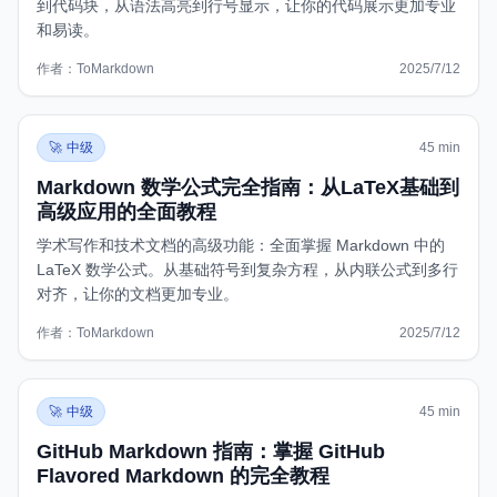
到代码块，从语法高亮到行号显示，让你的代码展示更加专业
和易读。
作者：
ToMarkdown
2025/7/12
https://www.tomarkdown.org/zh/guides/markdown-code-bl
🚀
中级
45 min
Markdown 数学公式完全指南：从LaTeX基础到
高级应用的全面教程
学术写作和技术文档的高级功能：全面掌握 Markdown 中的
LaTeX 数学公式。从基础符号到复杂方程，从内联公式到多行
对齐，让你的文档更加专业。
作者：
ToMarkdown
2025/7/12
https://www.tomarkdown.org/zh/guides/markdown-math
zh
T
🚀
中级
45 min
GitHub Markdown 指南：掌握 GitHub
Flavored Markdown 的完全教程