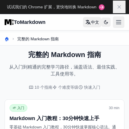
Skip to main content
试试我们的 Chrome 扩展，更快地转换 Markdown
关闭
ToMarkdown
中文
打开
首页
🏠
完整的 Markdown 指南
MARKDOWN 指南大全
完整的 Markdown 指南
Markdown 语法详解
从入门到精通的完整学习路径，涵盖语法、最佳实践、
Markdown 表格完全指南
工具使用等。
Markdown 完全指南
10
个指南
个难度等级
快速入门
查看所有指南
→
🌱
入门
30 min
格式转换工具
Markdown 入门教程：30分钟快速上手
🔄
HTML转Markdown
零基础 Markdown 入门教程，30分钟快速掌握核心语法。通