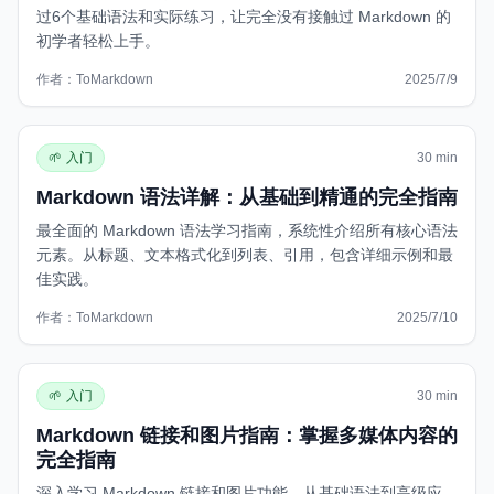
📊
HTML表格转Markdown
过6个基础语法和实际练习，让完全没有接触过 Markdown 的
初学者轻松上手。
🌐
URL转Markdown
作者：
ToMarkdown
2025/7/9
https://www.tomarkdown.org/zh/guides/markdown-tutorial-f
📄
PDF转Markdown
🌱
入门
30 min
编辑器和实用工具
Markdown 语法详解：从基础到精通的完全指南
✏️
Markdown编辑器
最全面的 Markdown 语法学习指南，系统性介绍所有核心语法
👁️
Markdown查看器
元素。从标题、文本格式化到列表、引用，包含详细示例和最
佳实践。
🎨
Markdown海报
作者：
ToMarkdown
2025/7/10
https://www.tomarkdown.org/zh/guides/markdown-syntax
z
外部工具
🧮
计算器
🌱
入门
30 min
Markdown 链接和图片指南：掌握多媒体内容的
🗜️
压缩器
完全指南
深入学习 Markdown 链接和图片功能，从基础语法到高级应