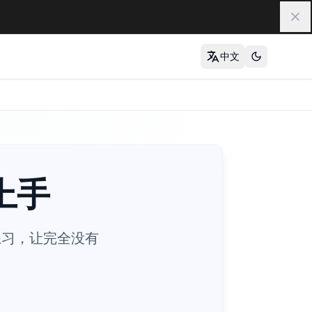
关
中文
上手
际练习，让完全没有
arkdown入门, markdown教程, markdown新手, markdown零基