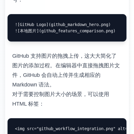
![
GitHub Logo
](
github_markdown_hero.png
)

![
本地图片
](
github_features_comparison.png
GitHub 支持图片的拖拽上传，这大大简化了
图片的添加过程。在编辑器中直接拖拽图片文
件，GitHub 会自动上传并生成相应的
Markdown 语法。
对于需要控制图片大小的场景，可以使用
HTML 标签：
<
img
src
=
"github_workflow_integration.png"
alt
=
"描