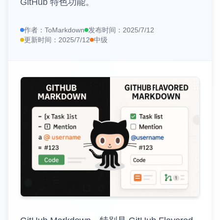
GitHub 特色功能。
📊
HTML表格转Markdown
🌐
URL转Markdown
作者：
ToMarkdown
发布时间：
2025/7/12
更新时间：
2025/7/12
中级
📄
PDF转Markdown
https://www.tomarkdown.orghttps://www.tomarkdown.org/
编辑器和实用工具
✏️
Markdown编辑器
👁️
Markdown查看器
🎨
Markdown海报
外部工具
🧮
计算器
🗜️
压缩器