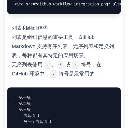
<
img
src
=
"github_workflow_integration.png"
alt
=
"描
列表和组织结构
列表是组织信息的重要工具，GitHub
Markdown 支持有序列表、无序列表和定义列
表，每种都有其特定的应用场景。
无序列表使用
、
或
符号，在
-
*
+
GitHub 环境中，
符号是最常用的：
-
-
-
-
  -
  -