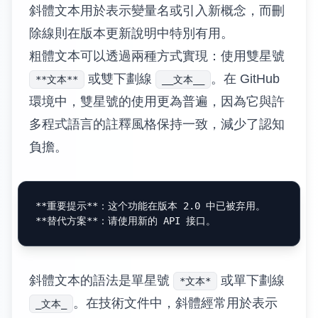
斜體文本用於表示變量名或引入新概念，而刪
除線則在版本更新說明中特別有用。
粗體文本可以透過兩種方式實現：使用雙星號
或雙下劃線
。在 GitHub
**文本**
__文本__
環境中，雙星號的使用更為普遍，因為它與許
多程式語言的註釋風格保持一致，減少了認知
負擔。
**重要提示**
**替代方案**
斜體文本的語法是單星號
或單下劃線
*文本*
。在技術文件中，斜體經常用於表示
_文本_